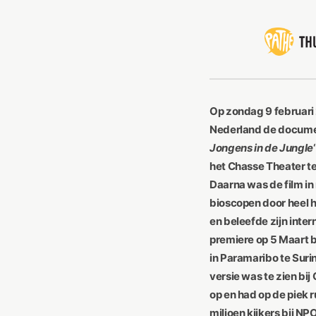
Op zondag 9 februari 
Nederland de documen
Jongens in de Jungle
het Chasse Theater te
Daarna was de film in
bioscopen door heel h
en beleefde zijn inter
premiere op 5 Maart 
in Paramaribo te Sur
versie was te zien b
op en had op de piek r
miljoen kijkers bij NP