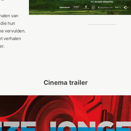
halen van
 die hun
me vervulden.
et verhalen
er.
Cinema trailer