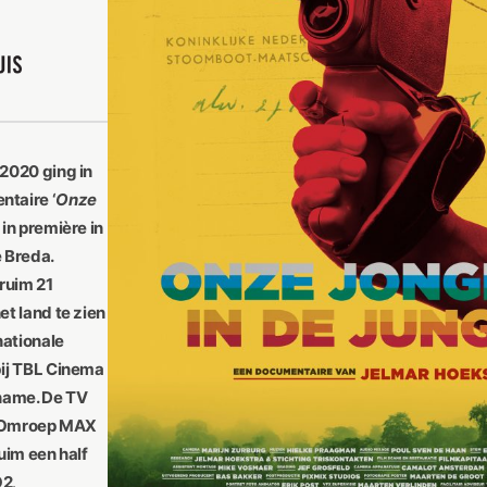
2020 ging in
taire ‘
Onze
‘ in première in
 Breda.
 ruim 21
et land te zien
nationale
bij TBL Cinema
iname. De TV
ij Omroep MAX
uim een half
O2
.