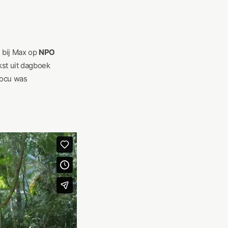
 bij Max op
NPO
kst uit dagboek
docu was