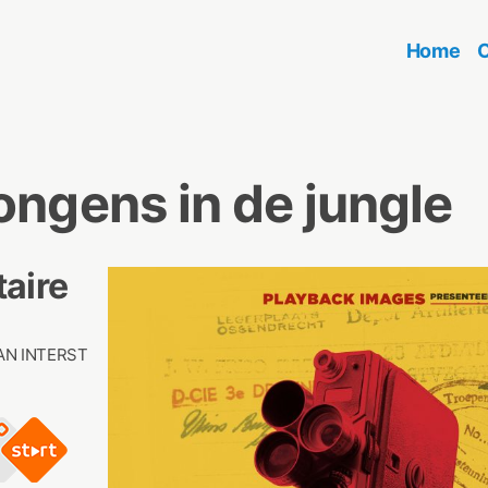
Home
O
ges
e non-fiction titles and programs.
ongens in de jungle
aire
AN INTERST